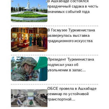
В Ашхабаде состоялся
праздничный садака в честь
значимых событий года
В Госмузее Туркменистана
развернулась выставка
традиционного искусства
Президент Туркменистана
подписал указ об
увольнении в запас
военнослужащих
ОБСЕ провела в Ашхабаде
семинар по устойчивой
транспортной
инфраструктуре