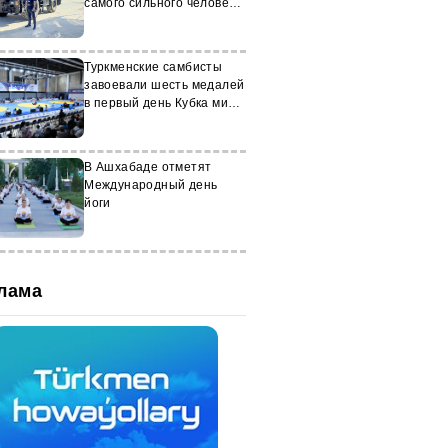
самого сильного человека
в Туркменистане
Туркменские самбисты
завоевали шесть медалей
в первый день Кубка мира
в Ереване
В Ашхабаде отметят
Международный день
йоги
лама