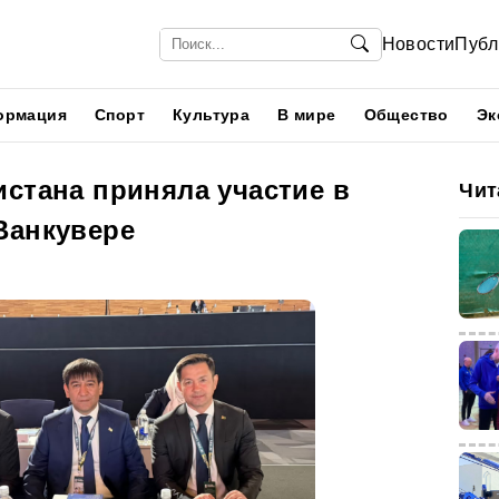
Новости
Публ
ормация
Спорт
Культура
В мире
Общество
Эк
стана приняла участие в
Чит
Ванкувере