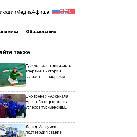
икации
Медиа
Афиша
ономика
Образование
айте также
Туркменская теннисистка
впервые в истории
сыграет в юниорском
отборе Roland Garros
Экс-тренер «Арсенала»
Арсен Венгер пожелал
успехов туркменским
поклонникам футбола
Давид Мелкумов
подтвердил звание