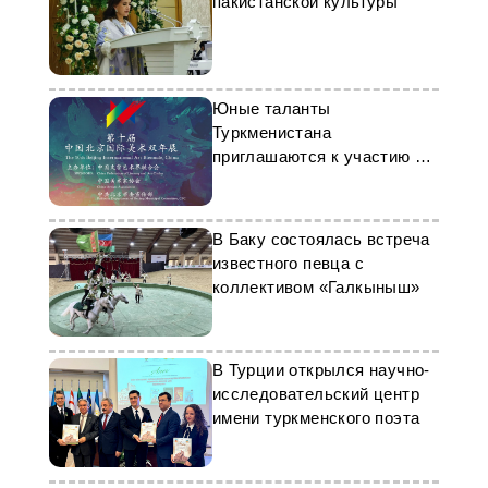
пакистанской культуры
Юные таланты
Туркменистана
приглашаются к участию в
выставочной акции
В Баку состоялась встреча
известного певца с
коллективом «Галкыныш»
В Турции открылся научно-
исследовательский центр
имени туркменского поэта