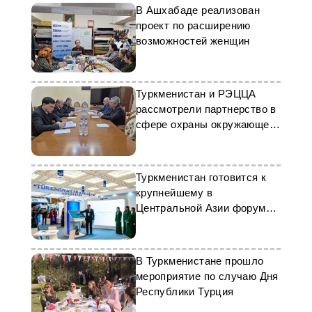
В Ашхабаде реализован
проект по расширению
возможностей женщин
Туркменистан и РЭЦЦА
рассмотрели партнерство в
сфере охраны окружающей
среды
Туркменистан готовится к
крупнейшему в
Центральной Азии форуму
по цифровизации
В Туркменистане прошло
мероприятие по случаю Дня
Республики Турция