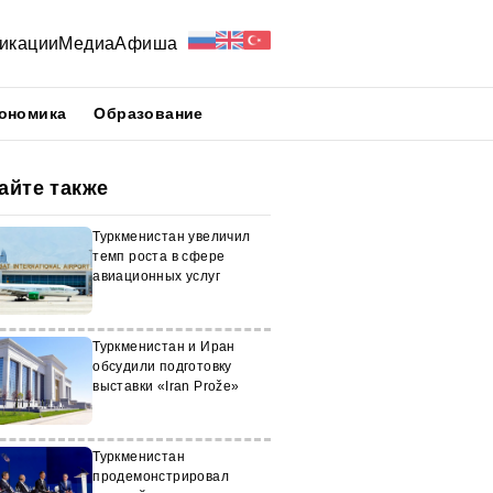
икации
Медиа
Афиша
ономика
Образование
айте также
Туркменистан увеличил
темп роста в сфере
авиационных услуг
Туркменистан и Иран
обсудили подготовку
выставки «Iran Prože»
Туркменистан
продемонстрировал