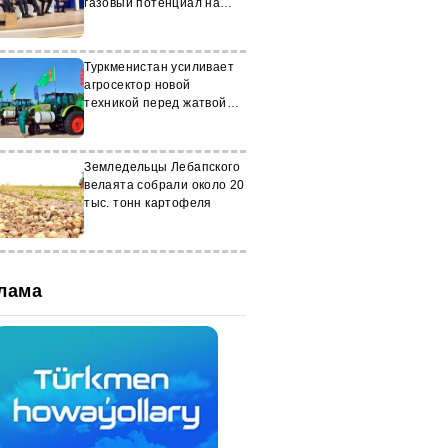
газовый потенциал на
международной выставке
Gastech 2025 в Италии
Туркменистан усиливает
агросектор новой
техникой перед жатвой
пшеницы
Земледельцы Лебапского
велаята собрали около 20
тыс. тонн картофеля
лама