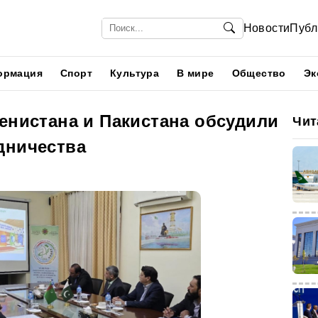
Новости
Публ
ормация
Спорт
Культура
В мире
Общество
Эк
енистана и Пакистана обсудили
Чит
дничества