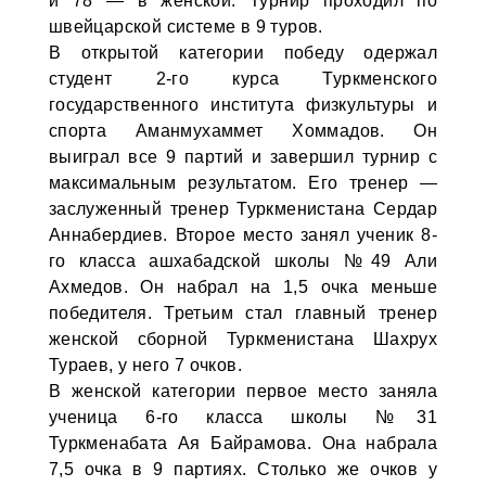
и 78 — в женской. Турнир проходил по
швейцарской системе в 9 туров.
В открытой категории победу одержал
студент 2-го курса Туркменского
государственного института физкультуры и
спорта Аманмухаммет Хоммадов. Он
выиграл все 9 партий и завершил турнир с
максимальным результатом. Его тренер —
заслуженный тренер Туркменистана Сердар
Аннабердиев. Второе место занял ученик 8-
го класса ашхабадской школы №49 Али
Ахмедов. Он набрал на 1,5 очка меньше
победителя. Третьим стал главный тренер
женской сборной Туркменистана Шахрух
Тураев, у него 7 очков.
В женской категории первое место заняла
ученица 6-го класса школы №31
Туркменабата Ая Байрамова. Она набрала
7,5 очка в 9 партиях. Столько же очков у