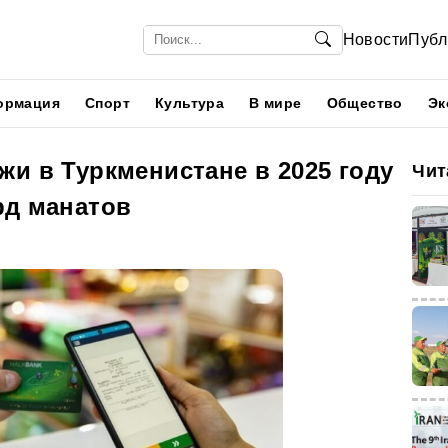
Новости
Публ
ормация
Спорт
Культура
В мире
Общество
Эк
и в Туркменистане в 2025 году
Чит
рд манатов