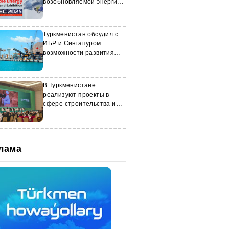
возобновляемой энергии
в Иране
Туркменистан обсудил с
ИБР и Сингапуром
возможности развития
Туркменбашинского
морского порта
В Туркменистане
реализуют проекты в
сфере строительства и
индустрии
лама