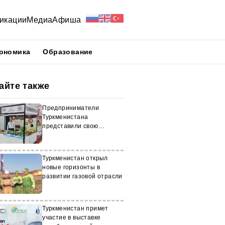
икации
Медиа
Афиша
ономика
Образование
айте также
Предприниматели
Туркменистана
представили свою
продукцию на
международной выставке
в Афганистане
Туркменистан открыл
новые горизонты в
развитии газовой отрасли
Туркменистан примет
участие в выставке