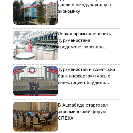
двери в международную
экономику
Легкая промышленность
Туркменистана
продемонстрировала
высокие показатели
Туркменистан и Азиатский
банк инфраструктурных
инвестиций обсудили
перспективы
сотрудничества
В Ашхабаде стартовал
экономический форум
СПЕКА