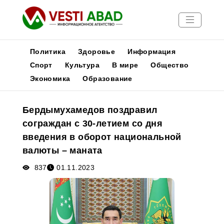
Политика
Здоровье
Информация
Спорт
Культура
В мире
Общество
Экономика
Образование
Новости
Публикации
Бердымухамедов поздравил
Медиа
сограждан с 30-летием со дня
Афиша
введения в оборот национальной
валюты – маната
837
01.11.2023