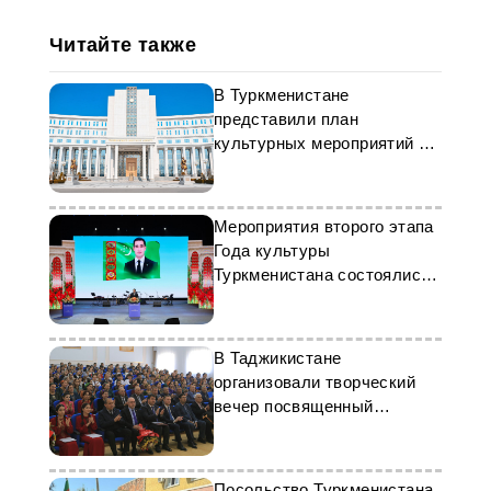
Читайте также
В Туркменистане
представили план
культурных мероприятий на
июнь текущего года
Мероприятия второго этапа
Года культуры
Туркменистана состоялись
в КНР
В Таджикистане
организовали творческий
вечер посвященный
Махтумкули
Посольство Туркменистана