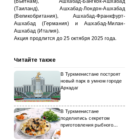
(Вьетнам), Ашхабад-Бангкок-Ашхабад
(Таиланд), Ашхабад-Лондон-Ашхабад
(Великобритания), Ашхабад-Франкфурт-
Ашхабад (Германия) и Ашхабад-Милан-
Ашхабад (Италия).
Акция продлится до 25 октября 2025 года.
Читайте также
В Туркменистане построят
новый парк в умном городе
Аркадаг
В Туркменистане
поделились секретом
приготовления рыбного
плова «душеме»