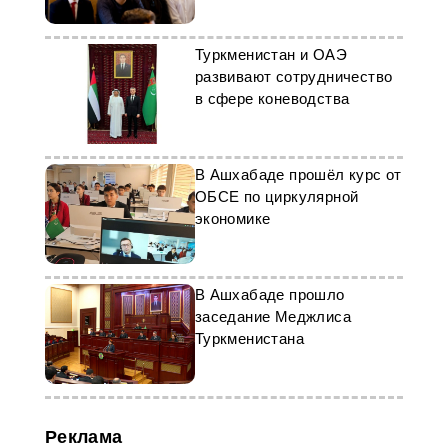
инструкция
Туркменистан и ОАЭ
развивают сотрудничество
в сфере коневодства
В Ашхабаде прошёл курс от
ОБСЕ по циркулярной
экономике
В Ашхабаде прошло
заседание Меджлиса
Туркменистана
Реклама