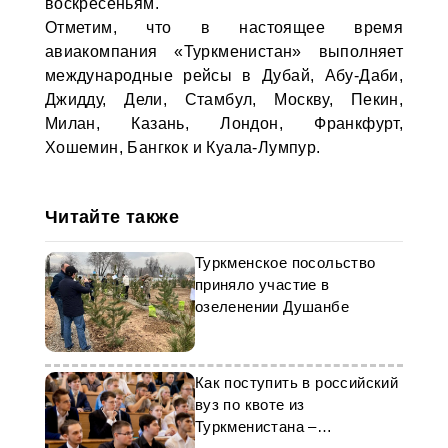
воскресеньям.
Отметим, что в настоящее время
авиакомпания «Туркменистан» выполняет
международные рейсы в Дубай, Абу-Даби,
Джидду, Дели, Стамбул, Москву, Пекин,
Милан, Казань, Лондон, Франкфурт,
Хошемин, Бангкок и Куала-Лумпур.
Читайте также
Туркменское посольство
приняло участие в
озеленении Душанбе
Как поступить в российский
вуз по квоте из
Туркменистана –