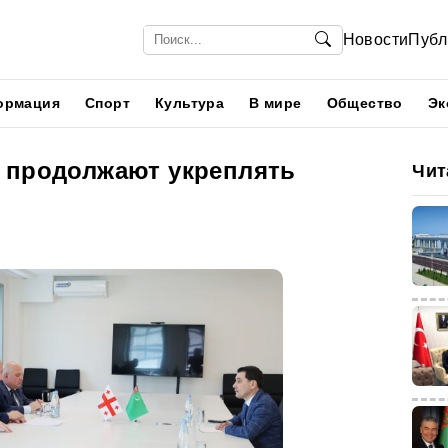
Новости
Публ
ормация
Спорт
Культура
В мире
Общество
Эк
 продолжают укреплять
Чит