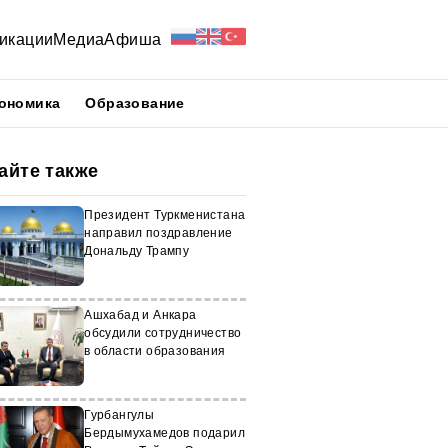
икации
Медиа
Афиша
ономика
Образование
айте также
Президент Туркменистана
направил поздравление
Дональду Трампу
Ашхабад и Анкара
обсудили сотрудничество
в области образования
Гурбангулы
Бердымухамедов подарил