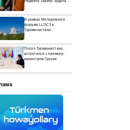
Реджепу Тайипу Эрдогану
туркменский
национальный ичмек
В рамках Молодежного
форума LLDC3 в
Туркменистане
рассмотрели укрепление
регионального лидерства
Посол Туркменистана
встретился с премьер-
министром Грузии
лама