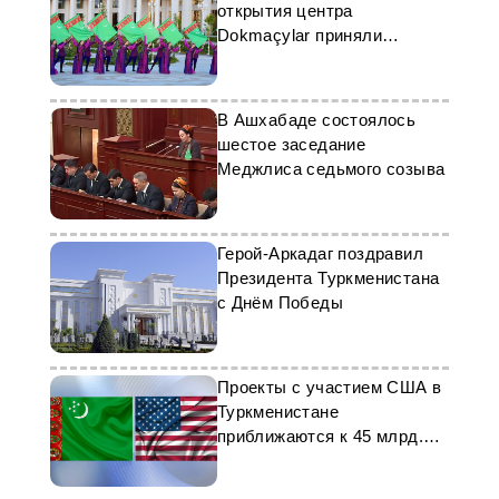
открытия центра
Dokmaçylar приняли
поздравительное письмо
В Ашхабаде состоялось
шестое заседание
Меджлиса седьмого созыва
Герой-Аркадаг поздравил
Президента Туркменистана
с Днём Победы
Проекты с участием США в
Туркменистане
приближаются к 45 млрд.
долларов