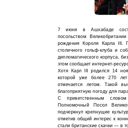
7 июня в Ашхабаде состо
посольством Великобритани
рождения Короля Карла III.
столичного гольф-клуба и соб
дипломатического корпуса, би
этом сообщает интернет-ресур
Хотя Карл III родился 14 но
которой уже более 270 ле
отмечается летом. Такой в
благоприятную погоду для пар
С приветственным слово
Полномочный Посол Велико
подчеркнул крепнущие культу
отметив общий интерес к кон
стали британские скачки — в т