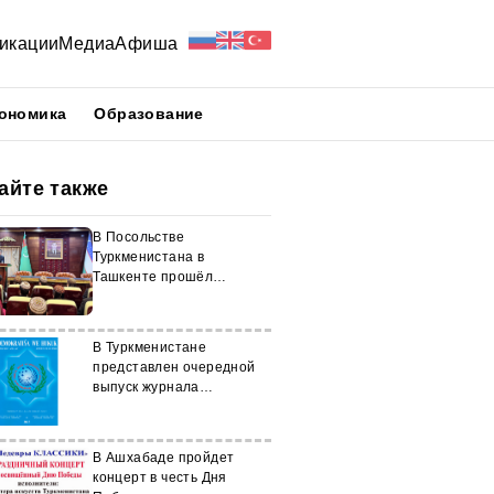
икации
Медиа
Афиша
ономика
Образование
айте также
В Посольстве
Туркменистана в
Ташкенте прошёл
культурно-
просветительский вечер
В Туркменистане
представлен очередной
выпуск журнала
«Демократия и право»
В Ашхабаде пройдет
концерт в честь Дня