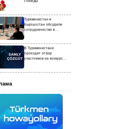
Победы
Туркменистан и
Кыргызстан обсудили
сотрудничество в
энергетике
В Туркменистане
проходит отбор
участников на конкурс
«Цифровое решение –
2025»
лама