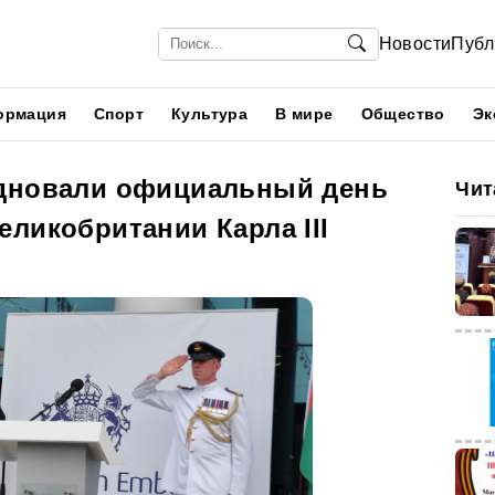
Новости
Публ
ормация
Спорт
Культура
В мире
Общество
Эк
здновали официальный день
Чит
ликобритании Карла III