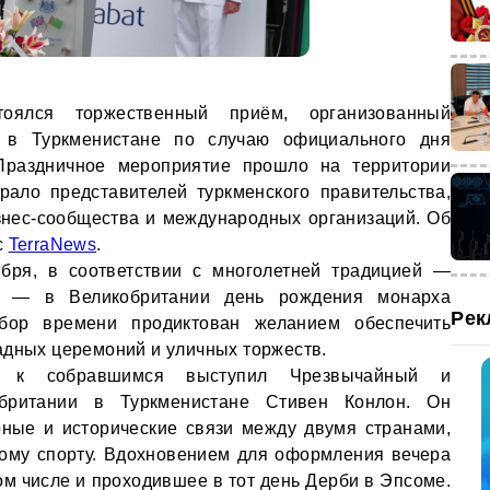
ялся торжественный приём, организованный
и в Туркменистане по случаю официального дня
 Праздничное мероприятие прошло на территории
рало представителей туркменского правительства,
знес-сообщества и международных организаций. Об
с
TerraNews
.
ября, в соответствии с многолетней традицией —
т — в Великобритании день рождения монарха
Рек
ыбор времени продиктован желанием обеспечить
адных церемоний и уличных торжеств.
м к собравшимся выступил Чрезвычайный и
британии в Туркменистане Стивен Конлон. Он
рные и исторические связи между двумя странами,
ному спорту. Вдохновением для оформления вечера
ом числе и проходившее в тот день Дерби в Эпсоме.