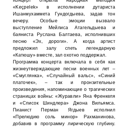
Концерт открыла народная мелодия
«Keçpelek» в исполнении дутариста
Ишанмухаммета Гундогдыева, задав тон
вечеру. Особые эмоции вызвало
выступление Мейлиса Атагельдыева и
баяниста Руслана Балтаева, исполнивших
песню «Эх, дороги». А когда артист
предложил залу спеть легендарную
«Катюшу» вместе, зал охотно поддержал.
Программа концерта включала в себя как
жизнеутверждающие песни военных лет –
«Смуглянка», «Случайный вальс», «Синий
платочек», – так и пронзительные
произведения, напоминающие о трагических
страницах войны: «Журавли» Яна Френкеля
и «Список Шиндлера» Джона Вильямса.
Пианист Перман Ягдыев исполнил
«Прелюдию соль минор» Рахманинова,
добавив в программу лирическую глубину.