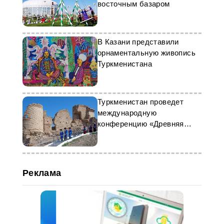
восточным базаром
В Казани представили
орнаментальную живопись
Туркменистана
Туркменистан проведет
международную
конференцию «Древняя
Анауская культура»
Реклама