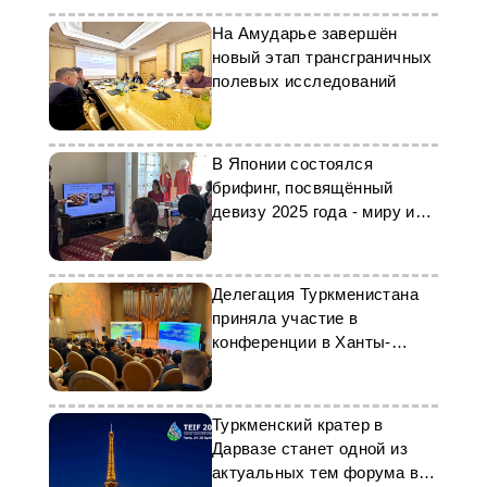
На Амударье завершён
новый этап трансграничных
полевых исследований
В Японии состоялся
брифинг, посвящённый
девизу 2025 года - миру и
доверию
Делегация Туркменистана
приняла участие в
конференции в Ханты-
Мансийске
Туркменский кратер в
Дарвазе станет одной из
актуальных тем форума в