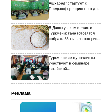
Ашхабад" стартует с
Предконференционного дня
В Дашогузском велаяте
Туркменистана готовятся
собрать 35 тысяч тонн риса
Туркменские журналисты
участвуют в семинаре
китайской
телерадиокомпании CBIC
Реклама