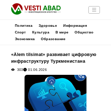
Политика
Здоровье
Информация
Спорт
Культура
В мире
Общество
Экономика
Образование
Новости
Публикации
«Älem tilsimat» развивает цифровую
Медиа
инфраструктуру Туркменистана
Афиша
303
01.06.2026