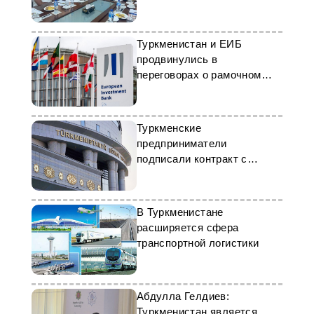
Туркменистан и ЕИБ
продвинулись в
переговорах о рамочном
соглашении
Туркменские
предприниматели
подписали контракт с
бизнесменами из Сербии
В Туркменистане
расширяется сфера
транспортной логистики
Абдулла Гелдиев:
Туркменистан является