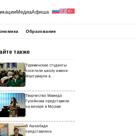
икации
Медиа
Афиша
ономика
Образование
айте также
Туркменские студенты
посетили школу имени
Махтумкули в
Астраханской области
Творчество Мамеда
Гусейнова представили
на вечере в Москве
В Ашхабаде
представлена