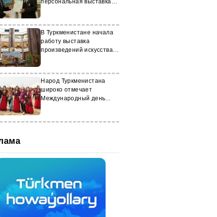
персональная выставка
художника Нуриддина
Ниязова
В Туркменистане начала
работу выставка
произведений искусства
ХХ века
Народ Туркменистана
широко отмечает
Международный день
Новруз
лама