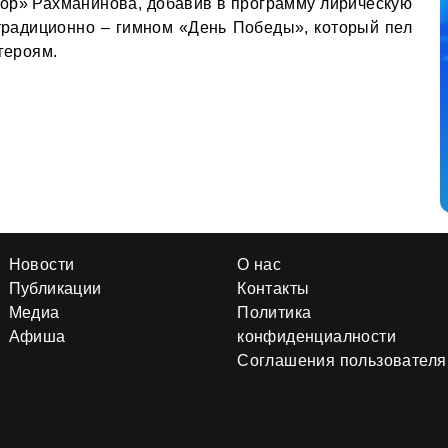
ор» Рахманинова, добавив в программу лирическую
традиционно – гимном «День Победы», который пел
 героям.
Новости
О нас
Публикации
Контакты
Медиа
Политика
Афиша
конфиденциалности
Соглашения пользователя