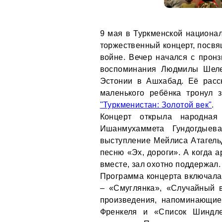
9 мая в Туркменской национа
торжественный концерт, посв
войне. Вечер начался с прон
воспоминания Людмилы Шелем
Эстонии в Ашхабад. Её расс
маленького ребёнка тронул 
"Туркменистан: Золотой век"
.
Концерт открыла народная
Ишанмухаммета Гундогдыев
выступление Мейлиса Атагель
песню «Эх, дороги». А когда 
вместе, зал охотно поддержал.
Программа концерта включала
– «Смуглянка», «Случайный в
произведения, напоминающие
Френкеля и «Список Шиндл