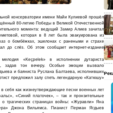
льной консерватории имени Майи Кулиевой прошёл
ящённый 80-летию Победы в Великой Отечественной
зительного момента: ведущий Замир Алиев зачитал
етовой, которая в 8 лет была эвакуирована из
каз о бомбёжках, эшелонах с ранеными и страхе
зал до слёз. Об этом сообщает интернет-издание
 мелодия «Keçpelek» в исполнении дутариста
а, задав тон вечеру. Особые эмоции вызвало
дыева и баяниста Руслана Балтаева, исполнивших
Рек
артист предложил залу спеть легендарную «Катюшу»
 в себя как жизнеутверждающие песни военных лет
альс», «Синий платочек», – так и пронзительные
 о трагических страницах войны: «Журавли» Яна
ера» Джона Вильямса. Пианист Перман Ягдыев