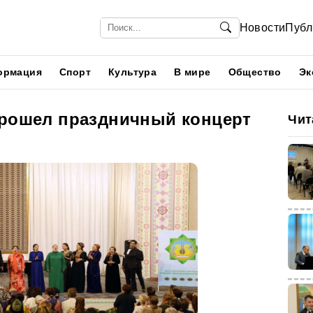
Новости
Публ
ормация
Спорт
Культура
В мире
Общество
Эк
прошел праздничный концерт
Чит