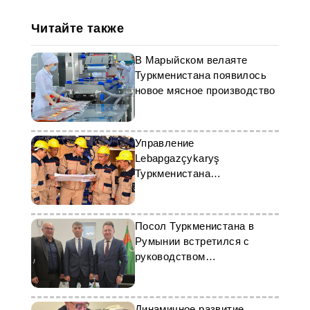
Читайте также
В Марыйском велаяте
Туркменистана появилось
новое мясное производство
Управление
Lebapgazçykaryş
Туркменистана
перевыполнило план по
газодобыче
Посол Туркменистана в
Румынии встретился с
руководством
MULTIPOWER SRL
Динамичное развитие