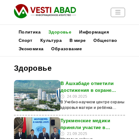
Политика
Здоровье
Информация
Спорт
Культура
В мире
Общество
Экономика
Образование
Новости
Публикации
Здоровье
Медиа
Афиша
В Ашхабаде отметили
достижения в охране
здоровья матери и
24.09.2025
В Учебно-научном центре охраны
ребенка
здоровья матери и ребёнка
Государственного медицинского
университета имени Мырата
Туркменские медики
Гаррыева прошла научно-
приняли участие в
практическая конференция.
научном форуме в
21.09.2025
Врачи, учёные, преподаватели и