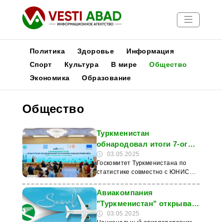
Политика
Здоровье
Информация
Спорт
Культура
В мире
Общество
Экономика
Образование
Новости
Публикации
Общество
Медиа
Афиша
Туркменистан
обнародовал итоги 7-ого
раунда Кластерного
03.05.2025
Госкомитет Туркменистана по
обследования о
статистике совместно с ЮНИСЕФ
положении детей и семей
обнародовали результаты
седьмого раунда Кластерного
Авиакомпания
обследования (MICS) о
"Туркменистан" открывает
положении семей и детей. Это
прямой рейс в Сеул
03.05.2025
крупнейшее международное