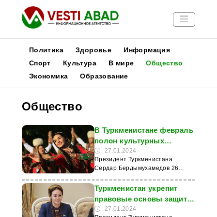
Политика
Здоровье
Информация
Спорт
Культура
В мире
Общество
Экономика
Образование
Новости
Публикации
Общество
Медиа
Афиша
В Туркменистане февраль
полон культурных
событий
27.01.2024
Президент Туркменистана
Сердар Бердымухамедов 26
января провел очередное
онлайн-заседание
Туркменистан укрепит
правительства, где заместитель
правовые основы защиты
Председателя Кабинета
прав и свобод человека
27.01.2024
министров Мяхриджемал