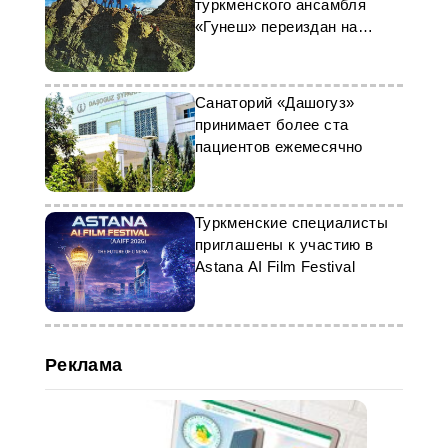
воспоминания. С репертуаром
туркменского ансамбля
соответствующих этрапов.
спектаклей можно ознакомиться в
«Гунеш» переиздан на
столичных и велаятских театрах,
виниле
а также здесь.
Санаторий «Дашогуз»
принимает более ста
пациентов ежемесячно
Туркменские специалисты
приглашены к участию в
Astana AI Film Festival
Реклама