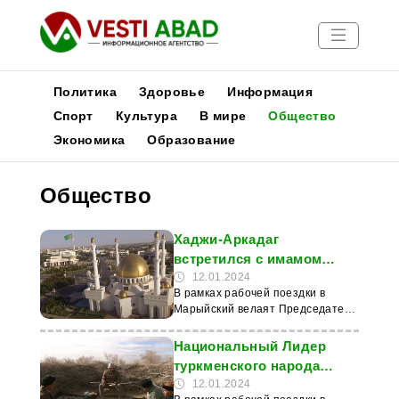
Политика
Здоровье
Информация
Спорт
Культура
В мире
Общество
Экономика
Образование
Новости
Публикации
Общество
Медиа
Афиша
Хаджи-Аркадаг
встретился с имамом
главной мечети
12.01.2024
В рамках рабочей поездки в
Марыйского велаята
Марыйский велаят Председатель
Халк Маслахаты Туркменистана,
Национальный Лидер
Национальный Лидер
туркменского народа Гурбангулы
туркменского народа
Бердымухамедов посетил
посетил
12.01.2024
главную мечеть региона