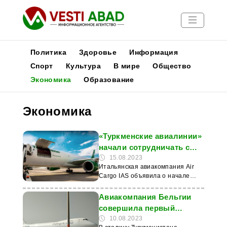
Политика
Здоровье
Информация
Спорт
Культура
В мире
Общество
Экономика
Образование
Новости
Публикации
Экономика
Медиа
Афиша
«Туркменские авиалинии»
начали сотрудничать с
итальянской
15.08.2023
Итальянская авиакомпания Air
авиакомпанией Air Cargo
Cargo IAS объявила о начале
IAS
сотрудничества с Turkmenistan
Airlines, благодаря которому она
Авиакомпания Бельгии
расширяет свою деятельность в
совершила первый
Центральной Азии. «Туркменские
грузовой рейс в
10.08.2023
авиалинии» осуществляют