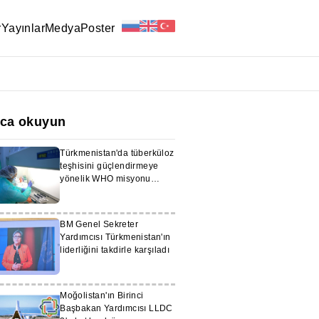
r
Yayınlar
Medya
Poster
ıca okuyun
Türkmenistan'da tüberküloz
teşhisini güçlendirmeye
yönelik WHO misyonu
gerçekleştirildi
BM Genel Sekreter
Yardımcısı Türkmenistan'ın
liderliğini takdirle karşıladı
Moğolistan'ın Birinci
Başbakan Yardımcısı LLDC