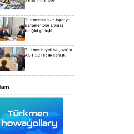
3'e katılmak üzere
Türkmenistan'a geldi
Türkmenistan ve Japonya,
parlamentolar arası iş
birliğini görüştü
Türkmen heyeti Varşova'da
AGİT ODIHR ile görüştü
lam