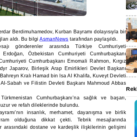
rdar Berdimuhamedov, Kurban Bayramı dolayısıyla bir
ları aldı. Bu bilgi
AsmanNews
tarafından paylaşıldı.
sajı gönderenler arasında Türkiye Cumhuriyeti
 Erdoğan, Özbekistan Cumhuriyeti Cumhurbaşkanı
n Cumhuriyeti Cumhurbaşkanı Emomali Rahmon, Kırgız
r Japarov, Birleşik Arap Emirlikleri Devlet Başkanı
hreyn Kralı Hamad bin Isa Al Khalifa, Kuveyt Devleti
 Al-Sabah ve Filistin Devleti Başkanı Mahmoud Abbas
Rek
, Türkmenistan Cumhurbaşkanı’na sağlık ve başarı,
uzur ve refah dileklerinde bulundu.
ayramı’nın insanlık, merhamet, dayanışma ve birlik
ram olduğuna dikkat çekti. Tebrik mesajlarında
 arasındaki dostane ve kardeşlik ilişkilerinin gelişimi