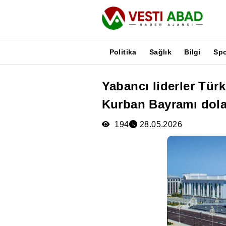
Politika
Sağlık
Bilgi
Sp
Yabancı liderler Tü
Haberler
Kurban Bayramı dolayı
Yayınlar
Medya
194
28.05.2026
Poster