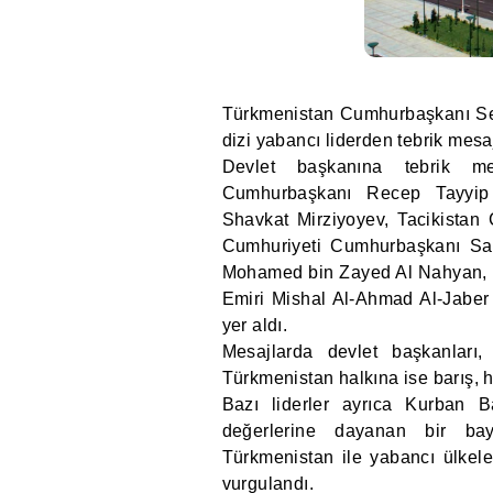
Türkmenistan Cumhurbaşkanı Se
dizi yabancı liderden tebrik mesaj
Devlet başkanına tebrik me
Cumhurbaşkanı Recep Tayyip
Shavkat Mirziyoyev, Tacikista
Cumhuriyeti Cumhurbaşkanı Sady
Mohamed bin Zayed Al Nahyan, Ba
Emiri Mishal Al-Ahmad Al-Jaber
yer aldı.
Mesajlarda devlet başkanları
Türkmenistan halkına ise barış, h
Bazı liderler ayrıca Kurban B
değerlerine dayanan bir bay
Türkmenistan ile yabancı ülkeler
vurgulandı.