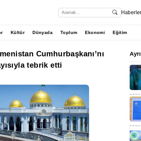
Haberle
or
Kültür
Dünyada
Toplum
Ekonomi
Eğitim
rkmenistan Cumhurbaşkanı’nı
Ayr
sıyla tebrik etti