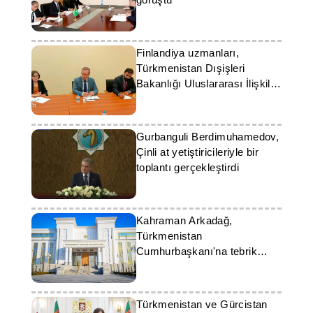
Finlandiya uzmanları,
Türkmenistan Dışişleri
Bakanlığı Uluslararası İlişkiler
Enstitüsü’nü ziyaret
ettiFinlandiya uzmanları,
Türkmenistan Dışişleri
Gurbanguli Berdimuhamedov,
Bakanlığı Uluslararası İlişkiler
Çinli at yetiştiricileriyle bir
Enstitüsü’nü ziyaret etti
toplantı gerçekleştirdi
Kahraman Arkadağ,
Türkmenistan
Cumhurbaşkanı'na tebrik
mesajı gönderdi
Türkmenistan ve Gürcistan