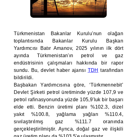
Türkmenistan Bakanlar Kurulu'nun olağan
toplantısında Bakanlar Kurulu Başkan
Yardımcısı Batır Amanov, 2025 yılının ilk dört
ayında Türkmenistan'ın petrol ve gaz
endüstrisinin çalışmaları hakkında bir rapor
sundu. Bu, devlet haber ajansı
TDH
tarafından
bildirildi.
Başbakan Yardımcısına göre, ‘Türkmennebit’
Devlet Şirketi petrol üretiminde yüzde 107,9 ve
petrol rafinasyonunda yüzde 105,9'luk bir başarı
elde etti. Benzin üretimi planı %102.3, dizel
yakıt %100.8, yağlama yağları %110.4,
sıvılaştırılmış gaz %111.7 oranında
gerçekleştirilmiştir. Ayrıca, doğal gaz ve ilişkili
gaz üretim planı da %103,5'e ulaşmıştır.