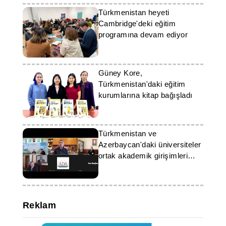
Türkmenistan heyeti
Cambridge'deki eğitim
programına devam ediyor
Güney Kore,
Türkmenistan'daki eğitim
kurumlarına kitap bağışladı
Türkmenistan ve
Azerbaycan'daki üniversiteler
ortak akademik girişimleri
görüştü
Reklam