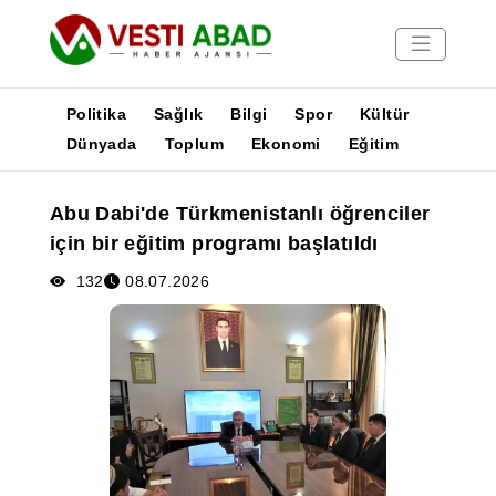
Politika
Sağlık
Bilgi
Spor
Kültür
Dünyada
Toplum
Ekonomi
Eğitim
Haberler
Abu Dabi'de Türkmenistanlı öğrenciler
Yayınlar
için bir eğitim programı başlatıldı
Medya
Poster
132
08.07.2026