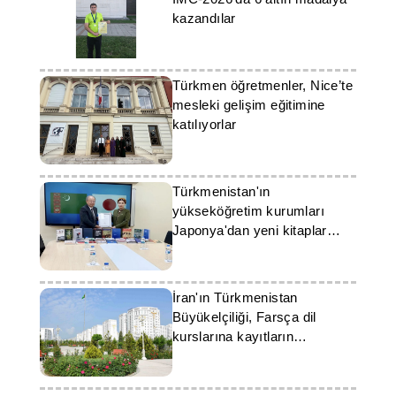
kazandılar
Türkmen öğretmenler, Nice’te
mesleki gelişim eğitimine
katılıyorlar
Türkmenistan'ın
yükseköğretim kurumları
Japonya'dan yeni kitaplar
hediye aldı
İran'ın Türkmenistan
Büyükelçiliği, Farsça dil
kurslarına kayıtların
başladığını duyurdu