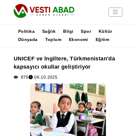
Politika
Sağlık
Bilgi
Spor
Kültür
Dünyada
Toplum
Ekonomi
Eğitim
Haberler
UNICEF ve İngiltere, Türkmenistan'da
Yayınlar
kapsayıcı okullar geliştiriyor
Medya
Poster
875
06.10.2025