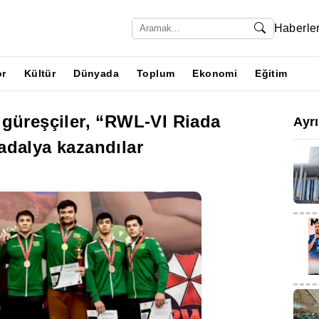
Haberle
or
Kültür
Dünyada
Toplum
Ekonomi
Eğitim
 güreşçiler, “RWL-VI Riada
Ayr
adalya kazandılar