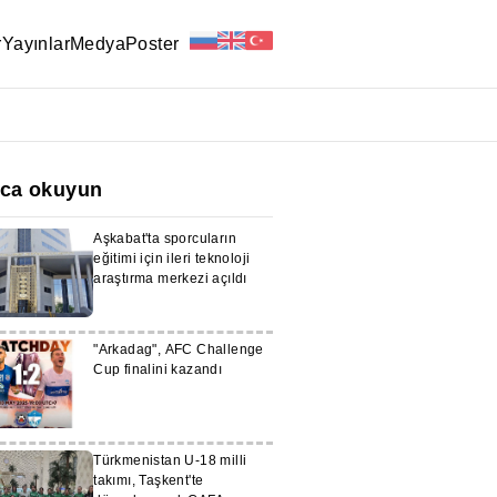
r
Yayınlar
Medya
Poster
ıca okuyun
Aşkabat'ta sporcuların
eğitimi için ileri teknoloji
araştırma merkezi açıldı
"Arkadag", AFC Challenge
Cup finalini kazandı
Türkmenistan U-18 milli
takımı, Taşkent'te