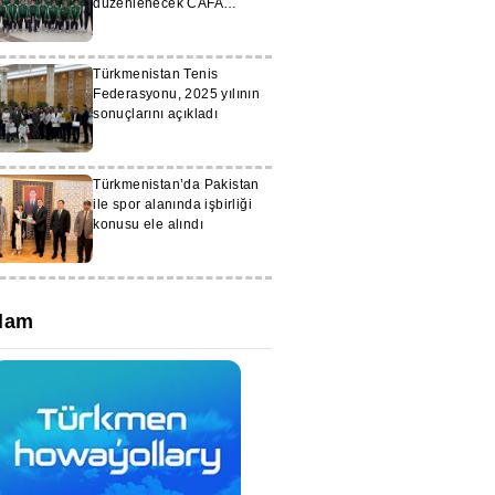
düzenlenecek CAFA
şampiyonasına hazırlanıyor
Türkmenistan Tenis
Federasyonu, 2025 yılının
sonuçlarını açıkladı
Türkmenistan’da Pakistan
ile spor alanında işbirliği
konusu ele alındı
lam