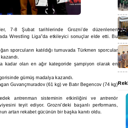
ler, 7-8 Şubat tarihlerinde Grozni'de düzenlenen
da Wrestling Liga”da etkileyici sonuçlar elde etti. Bu
oğan sporcuların katıldığı turnuvada Türkmen sporcular
 kazandı.
a kadar olan en ağır kategoride şampiyon olarak en
tegorisinde gümüş madalya kazandı.
Rek
Dagan Guvançmuradov (61 kg) ve Batır Begencov (74 kg)
edek antrenman sisteminin etkinliğini ve antrenör
esini teyit ediyor. Grozni'deki başarılı performans,
nun artan rekabet gücünün bir başka kanıtı oldu.