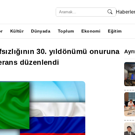
Haberle
or
Kültür
Dünyada
Toplum
Ekonomi
Eğitim
fsızlığının 30. yıldönümü onuruna
Ayr
erans düzenlendi