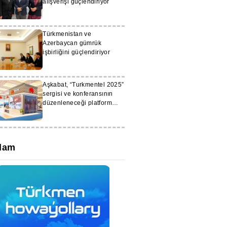
alışverişi güçlendiriyor
Türkmenistan ve
Azerbaycan gümrük
işbirliğini güçlendiriyor
Aşkabat, “Turkmentel 2025”
sergisi ve konferansının
düzenleneceği platform
olacak
lam