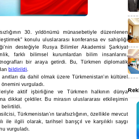
fsızlığının 30. yıldönümü münasebetiyle düzenlenen
leştirmek” konulu uluslararası konferansa ev sahipliği
iği'nin desteğiyle Rusya Bilimler Akademisi Şarkiyat
lik, farklı bilimsel kurumlardan bilim insanlarını,
etnografları bir araya getirdi. Bu, Türkmen diplomatik
ndan
bildirildi
.
 anıtları da dahil olmak üzere Türkmenistan'ın kültürel
 önemini vurguladı.
Rek
eriyle aktif işbirliğine ve Türkmen halkının dünya
na dikkat çektiler. Bu mirasın uluslararası etkileşimin
elirtildi.
lcisi, Türkmenistan'ın tarafsızlığının, özellikle mevcut
ile ilgili olarak, tarihsel barışçıl ve karşılıklı saygı
nu vurguladı.