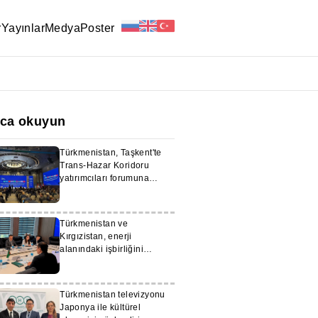
r
Yayınlar
Medya
Poster
ıca okuyun
Türkmenistan, Taşkent'te
Trans-Hazar Koridoru
yatırımcıları forumuna
katılıyor
Türkmenistan ve
Kırgızistan, enerji
alanındaki işbirliğini
görüştü
Türkmenistan televizyonu
Japonya ile kültürel