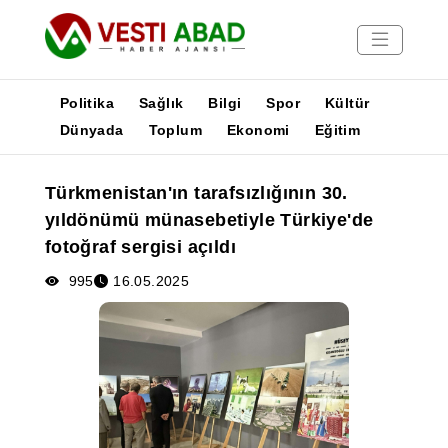
Politika
Sağlık
Bilgi
Spor
Kültür
Dünyada
Toplum
Ekonomi
Eğitim
Haberler
Türkmenistan'ın tarafsızlığının 30.
Yayınlar
yıldönümü münasebetiyle Türkiye'de
Medya
fotoğraf sergisi açıldı
Poster
995
16.05.2025