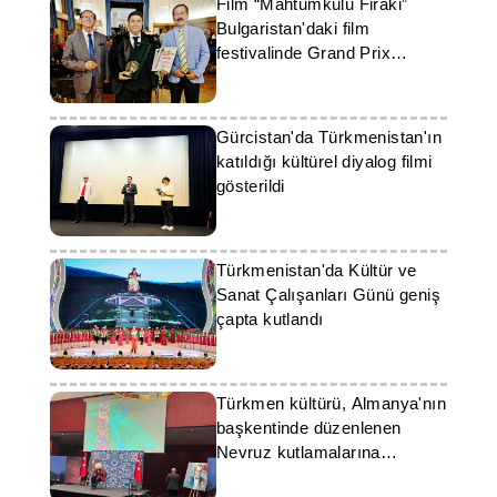
Film “Mahtumkulu Firaki”
Bulgaristan'daki film
festivalinde Grand Prix
ödülünü kazandı
Gürcistan'da Türkmenistan'ın
katıldığı kültürel diyalog filmi
gösterildi
Türkmenistan'da Kültür ve
Sanat Çalışanları Günü geniş
çapta kutlandı
Türkmen kültürü, Almanya'nın
başkentinde düzenlenen
Nevruz kutlamalarına
konukları çekti