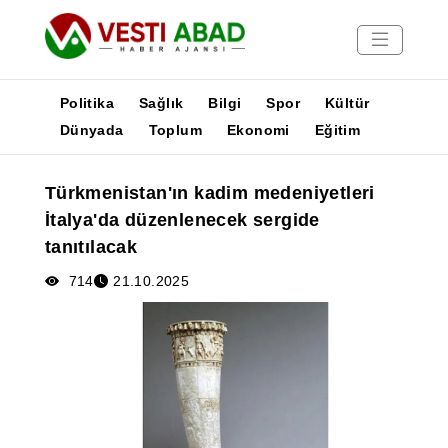
Politika
Sağlık
Bilgi
Spor
Kültür
Dünyada
Toplum
Ekonomi
Eğitim
Haberler
Türkmenistan'ın kadim medeniyetleri
Yayınlar
İtalya'da düzenlenecek sergide
Medya
tanıtılacak
Poster
714
21.10.2025