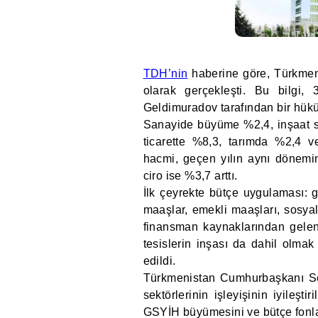
TDH’nin
haberine göre, Türkme
olarak gerçekleşti. Bu bilgi
Geldimuradov tarafından bir hükü
Sanayide büyüme %2,4, inşaat se
ticarette %8,3, tarımda %2,4 v
hacmi, geçen yılın aynı dönemin
ciro ise %3,7 arttı.
İlk çeyrekte bütçe uygulaması: 
maaşlar, emekli maaşları, sosya
finansman kaynaklarından gelen 
tesislerin inşası da dahil olm
edildi.
Türkmenistan Cumhurbaşkanı Se
sektörlerinin işleyişinin iyileş
GSYİH büyümesini ve bütçe fonları