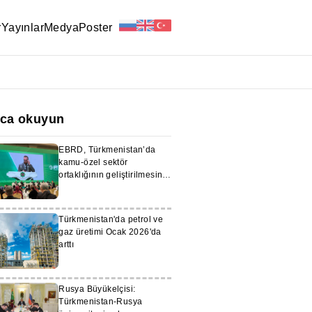
r
Yayınlar
Medya
Poster
ıca okuyun
EBRD, Türkmenistan’da
kamu-özel sektör
ortaklığının geliştirilmesini
destekliyor
Türkmenistan'da petrol ve
gaz üretimi Ocak 2026'da
arttı
Rusya Büyükelçisi:
Türkmenistan-Rusya