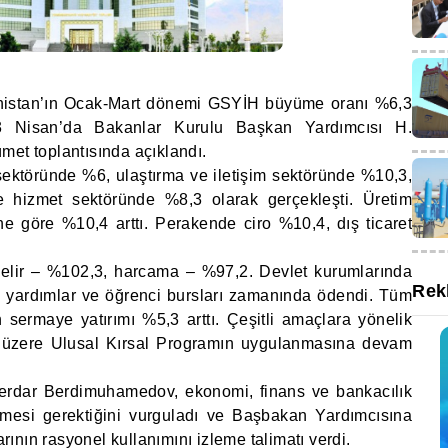
nistan’ın Ocak-Mart dönemi GSYİH büyüme oranı %6,3
, 3 Nisan’da Bakanlar Kurulu Başkan Yardımcısı H.
met toplantısında açıklandı.
ktöründe %6, ulaştırma ve iletişim sektöründe %10,3,
e hizmet sektöründe %8,3 olarak gerçekleşti. Üretim
e göre %10,4 arttı. Perakende ciro %10,4, dış ticaret
gelir – %102,3, harcama – %97,2. Devlet kurumlarında
Rek
l yardımlar ve öğrenci bursları zamanında ödendi. Tüm
sermaye yatırımı %5,3 arttı. Çeşitli amaçlara yönelik
ak üzere Ulusal Kırsal Programın uygulanmasına devam
rdar Berdimuhamedov, ekonomi, finans ve bankacılık
tirilmesi gerektiğini vurguladı ve Başbakan Yardımcısına
nın rasyonel kullanımını izleme talimatı verdi.