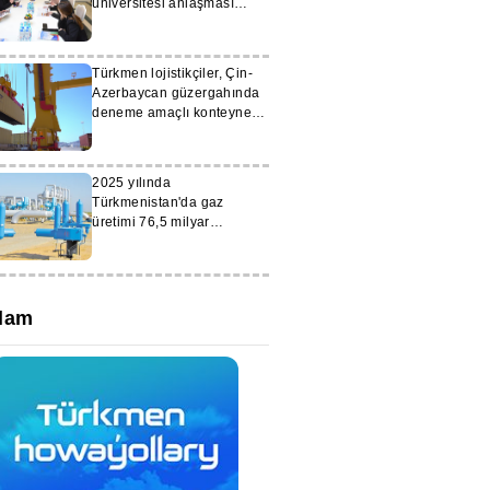
üniversitesi anlaşması
tamamlanmak üzere
Türkmen lojistikçiler, Çin-
Azerbaycan güzergahında
deneme amaçlı konteyner
taşımacılığı düzenledi
2025 yılında
Türkmenistan'da gaz
üretimi 76,5 milyar
metreküpe ulaştı
lam