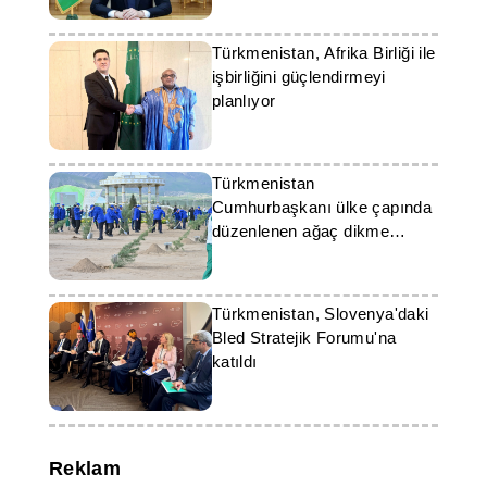
Türkmenistan, Afrika Birliği ile
işbirliğini güçlendirmeyi
planlıyor
Türkmenistan
Cumhurbaşkanı ülke çapında
düzenlenen ağaç dikme
kampanyasına katıldı
Türkmenistan, Slovenya'daki
Bled Stratejik Forumu'na
katıldı
Reklam