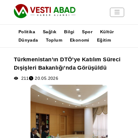
Politika
Sağlık
Bilgi
Spor
Kültür
Dünyada
Toplum
Ekonomi
Eğitim
Haberler
Türkmenistan’ın DTÖ’ye Katılım Süreci
Yayınlar
Dışişleri Bakanlığı’nda Görüşüldü
Medya
Poster
211
20.05.2026