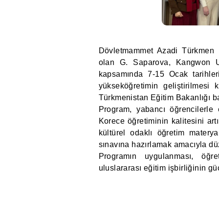
Dövletmammet Azadi Türkmen Ul
olan G. Saparova, Kangwon Ulu
kapsamında 7-15 Ocak tarihle
yükseköğretimin geliştirilmesi 
Türkmenistan Eğitim Bakanlığı ba
Program, yabancı öğrencilerle
Korece öğretiminin kalitesini ar
kültürel odaklı öğretim materya
sınavına hazırlamak amacıyla dü
Programın uygulanması, öğretm
uluslararası eğitim işbirliğinin g