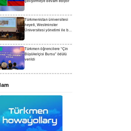
geliştirmeye devam ediyor
Türkmenistan üniversitesi
heyeti, Westminster
Üniversitesi yönetimi ile bir
araya geldi
Türkmen öğrencilere “Çin
Büyükelçisi Bursu” ödülü
verildi
lam