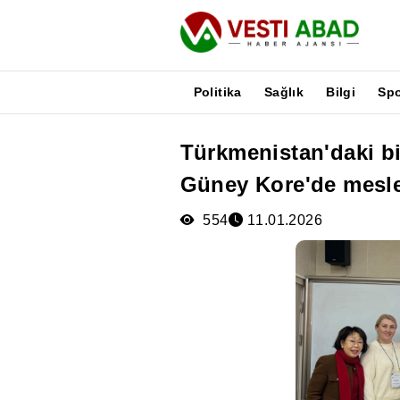
Politika
Sağlık
Bilgi
Sp
Türkmenistan'daki bi
Haberler
Güney Kore'de meslek
Yayınlar
Medya
554
11.01.2026
Poster