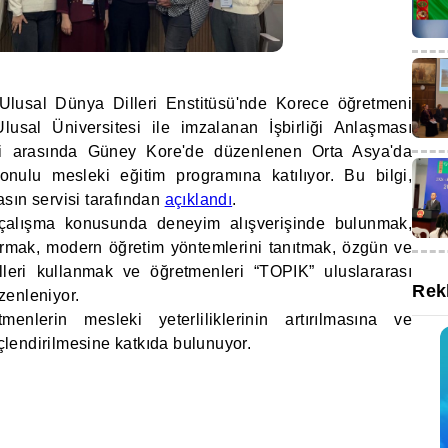
usal Dünya Dilleri Enstitüsü'nde Korece öğretmeni
sal Üniversitesi ile imzalanan İşbirliği Anlaşması
ri arasında Güney Kore'de düzenlenen Orta Asya'da
konulu mesleki eğitim programına katılıyor. Bu bilgi,
sın servisi tarafından
açıklandı
.
 çalışma konusunda deneyim alışverişinde bulunmak,
tırmak, modern öğretim yöntemlerini tanıtmak, özgün ve
lleri kullanmak ve öğretmenleri “TOPIK” uluslararası
Rek
zenleniyor.
enlerin mesleki yeterliliklerinin artırılmasına ve
üçlendirilmesine katkıda bulunuyor.