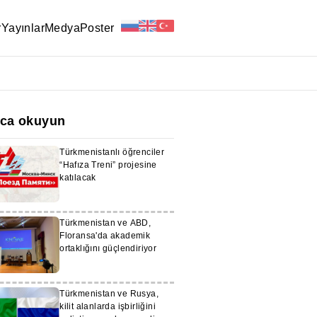
r
Yayınlar
Medya
Poster
ıca okuyun
Türkmenistanlı öğrenciler
“Hafıza Treni” projesine
katılacak
Türkmenistan ve ABD,
Floransa'da akademik
ortaklığını güçlendiriyor
Türkmenistan ve Rusya,
kilit alanlarda işbirliğini