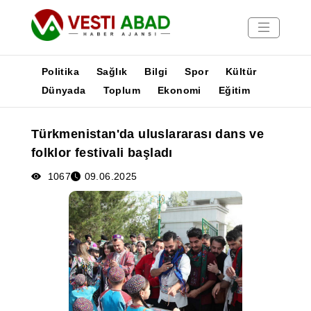
Politika
Sağlık
Bilgi
Spor
Kültür
Dünyada
Toplum
Ekonomi
Eğitim
Haberler
Türkmenistan'da uluslararası dans ve
Yayınlar
folklor festivali başladı
Medya
Poster
1067
09.06.2025