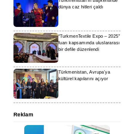
Türkmenistan'ın başkentinde
dünya caz hitleri çaldı
“TurkmenTextile Expo – 2025”
fuarı kapsamında uluslararası
bir defile düzenlendi
Türkmenistan, Avrupa'ya
kültürel kapılarını açıyor
Reklam