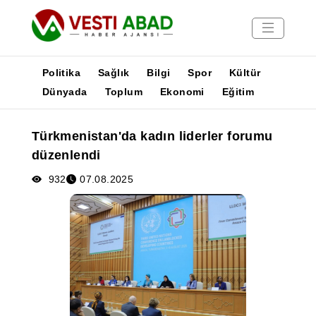
Politika
Sağlık
Bilgi
Spor
Kültür
Dünyada
Toplum
Ekonomi
Eğitim
Haberler
Türkmenistan'da kadın liderler forumu
Yayınlar
düzenlendi
Medya
Poster
932
07.08.2025