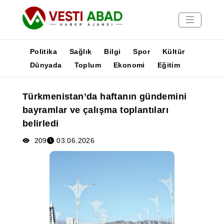
Politika
Sağlık
Bilgi
Spor
Kültür
Dünyada
Toplum
Ekonomi
Eğitim
Haberler
Türkmenistan’da haftanın gündemini
Yayınlar
bayramlar ve çalışma toplantıları
Medya
belirledi
Poster
209
03.06.2026