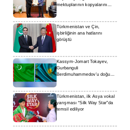
mektuplarının kopyalarını
sundu
Türkmenistan ve Çin,
işbirliğinin ana hatlarını
görüştü
Kassym-Jomart Tokayev,
Gurbanguli
Berdimuhammedov'u doğum
günü dolayısıyla kutladı
Türkmenistan, ilk Asya vokal
yarışması “Silk Way Star”da
temsil ediliyor