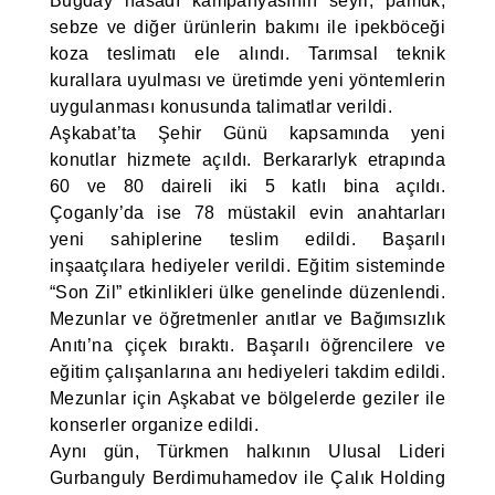
Buğday hasadı kampanyasının seyri, pamuk,
sebze ve diğer ürünlerin bakımı ile ipekböceği
koza teslimatı ele alındı. Tarımsal teknik
kurallara uyulması ve üretimde yeni yöntemlerin
uygulanması konusunda talimatlar verildi.
Aşkabat’ta Şehir Günü kapsamında yeni
konutlar hizmete açıldı. Berkararlyk etrapında
60 ve 80 daireli iki 5 katlı bina açıldı.
Çoganly’da ise 78 müstakil evin anahtarları
yeni sahiplerine teslim edildi. Başarılı
inşaatçılara hediyeler verildi. Eğitim sisteminde
“Son Zil” etkinlikleri ülke genelinde düzenlendi.
Mezunlar ve öğretmenler anıtlar ve Bağımsızlık
Anıtı’na çiçek bıraktı. Başarılı öğrencilere ve
eğitim çalışanlarına anı hediyeleri takdim edildi.
Mezunlar için Aşkabat ve bölgelerde geziler ile
konserler organize edildi.
Aynı gün, Türkmen halkının Ulusal Lideri
Gurbanguly Berdimuhamedov ile Çalık Holding