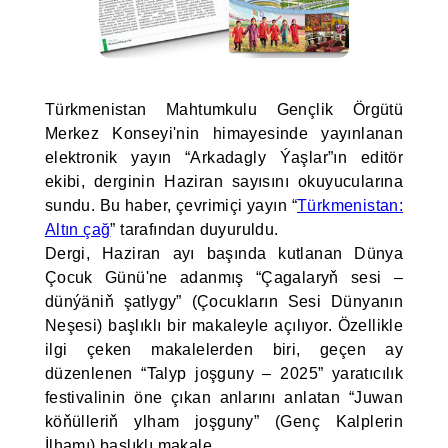
Türkmenistan Mahtumkulu Gençlik Örgütü
Merkez Konseyi'nin himayesinde yayınlanan
elektronik yayın “Arkadagly Ýaşlar”ın editör
ekibi, derginin Haziran sayısını okuyucularına
sundu. Bu haber, çevrimiçi yayın “
Türkmenistan:
Altın çağ
” tarafından duyuruldu.
Dergi, Haziran ayı başında kutlanan Dünya
Çocuk Günü'ne adanmış “Çagalaryň sesi –
dünýäniň şatlygy” (Çocukların Sesi Dünyanın
Neşesi) başlıklı bir makaleyle açılıyor. Özellikle
ilgi çeken makalelerden biri, geçen ay
düzenlenen “Talyp joşguny – 2025” yaratıcılık
festivalinin öne çıkan anlarını anlatan “Juwan
köňülleriň ylham joşguny” (Genç Kalplerin
İlhamı) başlıklı makale.