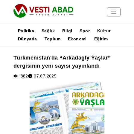
Politika
Sağlık
Bilgi
Spor
Kültür
Dünyada
Toplum
Ekonomi
Eğitim
Haberler
Türkmenistan'da “Arkadagly Ýaşlar”
Yayınlar
dergisinin yeni sayısı yayınlandı
Medya
Poster
882
07.07.2025