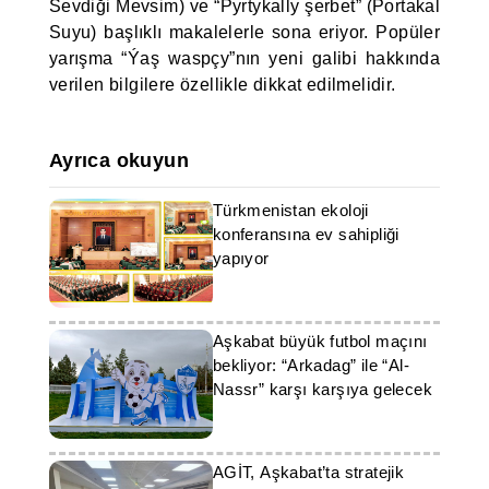
Sevdiği Mevsim) ve “Pyrtykally şerbet” (Portakal
Suyu) başlıklı makalelerle sona eriyor. Popüler
yarışma “Ýaş waspçy”nın yeni galibi hakkında
verilen bilgilere özellikle dikkat edilmelidir.
Ayrıca okuyun
Türkmenistan ekoloji
konferansına ev sahipliği
yapıyor
Aşkabat büyük futbol maçını
bekliyor: “Arkadag” ile “Al-
Nassr” karşı karşıya gelecek
AGİT, Aşkabat’ta stratejik