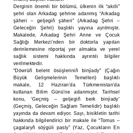
Derginin önemli bir bölümü, ülkenin ilk “akıllı”
şehri olan Arkadag şehrine adanmış “Arkadag
şäheri – geljegiň şäheri” (Arkadag Şehri –
Geleceğin Şehri) başlıklı yayına ayrılmıştır.
Makalede, Arkadag Şehri Anne ve Çocuk
Sağlığı Merkezi'nden bir doktorla yapılan
derinlemesine röportaj yer almakta ve yerel
sağlık sistemi hakkında ayrıntılı bilgiler
verilmektedir.
“Döwrüň belent ösüşleriniň binýady” (Çağın
Büyük Gelişmelerinin Temelleri) başlıklı
makale, 12 Haziran'da Türkmenistan'da
kutlanan Bilim Günü'ne adanmıştır. Tarihsel
konu, ‘Geçmiş – geljegiň berk binýady’
(Geçmiş, Geleceğin Sağlam Temelidir) başlıklı
yayında da devam ediyor. Sayı, bisikletin tarihi
hakkında bilgilendirici bir makale ile “Tomus –
çagalaryň söýgüli pasly” (Yaz, Çocukların En