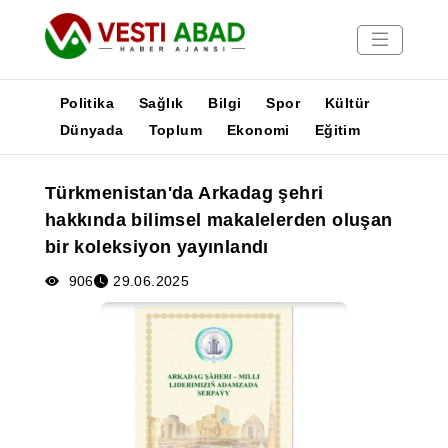
Politika
Sağlık
Bilgi
Spor
Kültür
Dünyada
Toplum
Ekonomi
Eğitim
Haberler
Türkmenistan'da Arkadag şehri
Yayınlar
hakkında bilimsel makalelerden oluşan
Medya
bir koleksiyon yayınlandı
Poster
906
29.06.2025