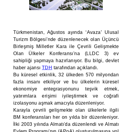
Türkmenistan, Ağustos ayında ‘Avaza’ Ulusal
Turizm Bölgesi'nde düzenlenecek olan Üçüncü
Birleşmiş Milletler Kara ile Çevrili Gelişmekte
Olan Ülkeler Konferansı'na (LLDC 3) ev
sahipliği yapmaya hazırlanıyor. Bu bilgi, devlet
haber ajansı
TDH
tarafından açıklandı.
Bu küresel etkinlik, 32 ülkeden 570 milyondan
fazla insanı etkiliyor ve bu ülkelerin küresel
ekonomiye entegrasyonunu teşvik etmek,
yatırımlara erişimi iyileştirmek ve coğrafi
izolasyonu aşmak amacıyla düzenleniyor.
Karayla çevrili gelişmekte olan ülkelerle ilgili
BM konferansları her on yılda bir düzenleniyor.
İlki 2003 yılında Almatı'da düzenlendi ve Almatı
Eylem Programı'nın (APoA) oluşturulmasına yol