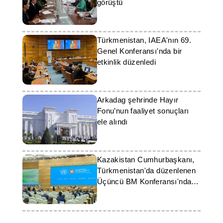
görüştü
Türkmenistan, IAEA'nın 69.
Genel Konferansı'nda bir
etkinlik düzenledi
Arkadag şehrinde Hayır
Fonu’nun faaliyet sonuçları
ele alındı
Kazakistan Cumhurbaşkanı,
Türkmenistan'da düzenlenen
Üçüncü BM Konferansı'nda
konuştu