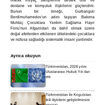
olarak ihtiyaç sahiplerine destek olur ve
dostane ve komşuluk ilişkilerini güçlendirir.
Bunun bir örneği, Gurbanguli
Berdimuhamedov'un adını taşıyan Bakıma
Muhtaç Çocuklara Yardım Sağlama Hayır
Fonu'nun Afganistan da dahil olmak üzere
doğal afetlerden etkilenen ülkelerdeki çocuklara
ve nüfusa sağladığı sistematik insani yardımdır.
Ayrıca okuyun
Türkmenistan, 2028 yılını
Uluslararası Hukuk Yılı ilan
etti
Türkmenistan ile Kırgızistan
ikili ilişkilerin geliştirilmesini
görüştü