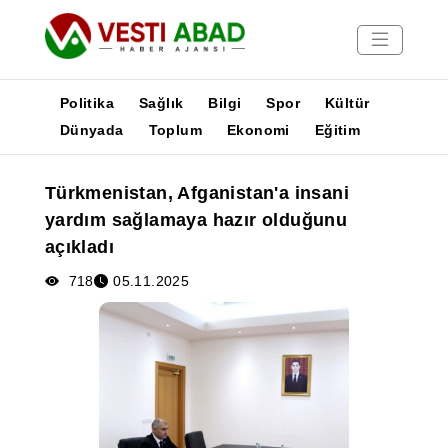
Politika
Sağlık
Bilgi
Spor
Kültür
Dünyada
Toplum
Ekonomi
Eğitim
Haberler
Türkmenistan, Afganistan'a insani
Yayınlar
yardım sağlamaya hazır olduğunu
Medya
açıkladı
Poster
718
05.11.2025