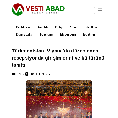
Politika
Sağlık
Bilgi
Spor
Kültür
Dünyada
Toplum
Ekonomi
Eğitim
Haberler
Türkmenistan, Viyana'da düzenlenen
Yayınlar
resepsiyonda girişimlerini ve kültürünü
Medya
tanıttı
Poster
762
08.10.2025