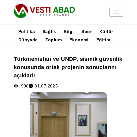
Politika
Sağlık
Bilgi
Spor
Kültür
Dünyada
Toplum
Ekonomi
Eğitim
Haberler
Türkmenistan ve UNDP, sismik güvenlik
Yayınlar
konusunda ortak projenin sonuçlarını
Medya
açıkladı
Poster
990
31.07.2025