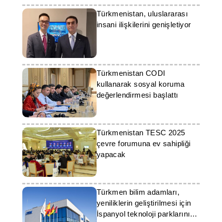
Türkmenistan, uluslararası
insani ilişkilerini genişletiyor
Türkmenistan CODI
kullanarak sosyal koruma
değerlendirmesi başlattı
Türkmenistan TESC 2025
çevre forumuna ev sahipliği
yapacak
Türkmen bilim adamları,
yeniliklerin geliştirilmesi için
İspanyol teknoloji parklarının