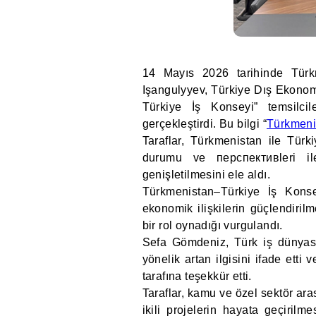
14 Mayıs 2026 tarihinde Türk
Işangulyyev, Türkiye Dış Ekonom
Türkiye İş Konseyi” temsilci
gerçekleştirdi. Bu bilgi “
Türkmeni
Taraflar, Türkmenistan ile Türk
durumu ve перспективleri ile
genişletilmesini ele aldı.
Türkmenistan–Türkiye İş Konseyi’
ekonomik ilişkilerin güçlendiril
bir rol oynadığı vurgulandı.
Sefa Gömdeniz, Türk iş dünyasın
yönelik artan ilgisini ifade ett
tarafına teşekkür etti.
Taraflar, kamu ve özel sektör ara
ikili projelerin hayata geçiril