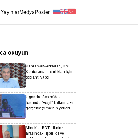
r
Yayınlar
Medya
Poster
ıca okuyun
Kahraman-Arkadağ, BM
Konferansı hazırlıkları için
toplantı yaptı
Uganda, Avaza'daki
forumda “yeşil” kalkınmayı
gerçekleştirmenin yollarını
sundu
Minsk’te BDT ülkeleri
arasındaki işbirliği ve