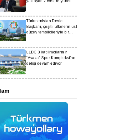
yaklaşan zirvelere yönelik
hazırlıklar ele alındı
Türkmenistan Devlet
Başkanı, çeşitli ülkelerin üst
düzey temsilcileriyle bir
araya geldi
LLDC 3 katılımcılarının
“Avaza” Spor Kompleksi'ne
gelişi devam ediyor
lam