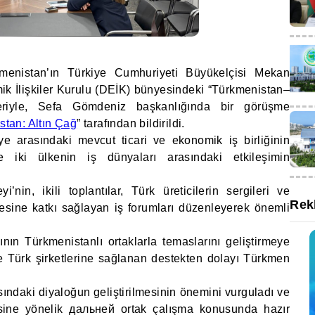
menistan’ın Türkiye Cumhuriyeti Büyükelçisi Mekan
ik İlişkiler Kurulu (DEİK) bünyesindeki “Türkmenistan–
leriyle, Sefa Gömdeniz başkanlığında bir görüşme
stan: Altın Çağ
” tarafından bildirildi.
iye arasındaki mevcut ticari ve ekonomik iş birliğinin
 iki ülkenin iş dünyaları arasındaki etkileşimin
nin, ikili toplantılar, Türk üreticilerin sergileri ve
Rek
mesine katkı sağlayan iş forumları düzenleyerek önemli
ın Türkmenistanlı ortaklarla temaslarını geliştirmeye
i ve Türk şirketlerine sağlanan destekten dolayı Türkmen
sındaki diyaloğun geliştirilmesinin önemini vurguladı ve
mesine yönelik дальней ortak çalışma konusunda hazır