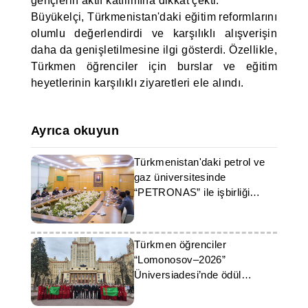
gençlerin aktif katılımına dikkat çekti.
Büyükelçi, Türkmenistan'daki eğitim reformlarını
olumlu değerlendirdi ve karşılıklı alışverişin
daha da genişletilmesine ilgi gösterdi. Özellikle,
Türkmen öğrenciler için burslar ve eğitim
heyetlerinin karşılıklı ziyaretleri ele alındı.
Ayrıca okuyun
Türkmenistan'daki petrol ve
gaz üniversitesinde
“PETRONAS” ile işbirliği
konuları ele alındı
Türkmen öğrenciler
“Lomonosov–2026”
Üniversiadesi’nde ödül
kazandı