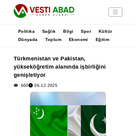
Politika
Sağlık
Bilgi
Spor
Kültür
Dünyada
Toplum
Ekonomi
Eğitim
Haberler
Türkmenistan ve Pakistan,
Yayınlar
yükseköğretim alanında işbirliğini
Medya
genişletiyor
Poster
660
06.12.2025