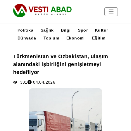
Politika
Sağlık
Bilgi
Spor
Kültür
Dünyada
Toplum
Ekonomi
Eğitim
Haberler
Türkmenistan ve Özbekistan, ulaşım
Yayınlar
alanındaki işbirliğini genişletmeyi
Medya
hedefliyor
Poster
331
04.04.2026