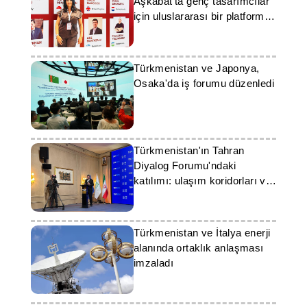
Aşkabat'ta genç tasarımcılar
için uluslararası bir platform
sundu
Türkmenistan ve Japonya,
Osaka'da iş forumu düzenledi
Türkmenistan'ın Tahran
Diyalog Forumu'ndaki
katılımı: ulaşım koridorları ve
enerji işbirliği
Türkmenistan ve İtalya enerji
alanında ortaklık anlaşması
imzaladı